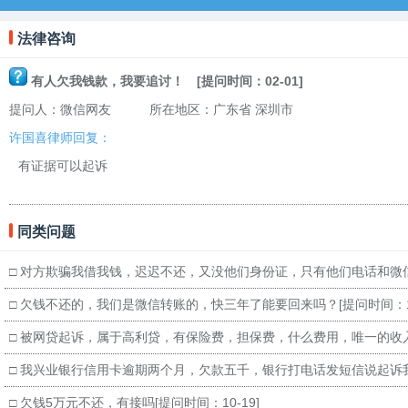
法律咨询
有人欠我钱款，我要追讨！ [提问时间：02-01]
提问人：微信网友 所在地区：广东省 深圳市
许国喜律师
回复：
有证据可以起诉
同类问题
□
对方欺骗我借我钱，迟迟不还，又没他们身份证，只有他们电话和微
□
欠钱不还的，我们是微信转账的，快三年了能要回来吗？
[提问时间：1
□
被网贷起诉，属于高利贷，有保险费，担保费，什么费用，唯一的收
□
我兴业银行信用卡逾期两个月，欠款五千，银行打电话发短信说起诉
□
欠钱5万元不还，有接吗
[提问时间：10-19]