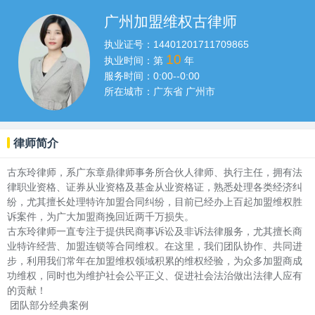
广州加盟维权古律师
执业证号：
14401201711709865
10
执业时间：第
年
服务时间：
0:00--0:00
所在城市：
广东省 广州市
律师简介
古东玲律师，系广东章鼎律师事务所合伙人律师、执行主任，拥有法
律职业资格、证券从业资格及基金从业资格证，熟悉处理各类经济纠
纷，尤其擅长处理特许加盟合同纠纷，目前已经办上百起加盟维权胜
诉案件，为广大加盟商挽回近两千万损失。
古东玲律师一直专注于提供民商事诉讼及非诉法律服务，尤其擅长商
业特许经营、加盟连锁等合同维权。在这里，我们团队协作、共同进
步，利用我们常年在加盟维权领域积累的维权经验，为众多加盟商成
功维权，同时也为维护社会公平正义、促进社会法治做出法律人应有
的贡献！
团队部分经典案例