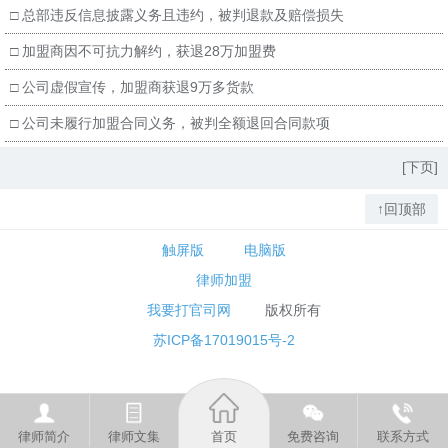
□
总部违反信息披露义务且违约，被判退款及赔偿损失
□
加盟商因不可抗力解约，获退28万加盟费
□
公司虚假宣传，加盟商获退9万多货款
□
公司未履行加盟合同义务，被判全额退回合同款项
[下页]
↑回顶部
触屏版
电脑版
律师加盟
我要打官司网
版权所有
苏ICP备17019015号-2
律师简介
律师文集
首页
免费咨询
联系方式