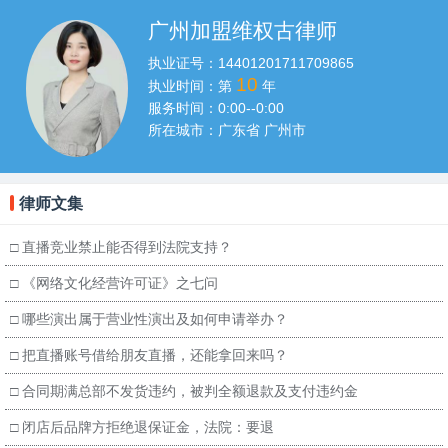
广州加盟维权古律师
执业证号：
14401201711709865
10
执业时间：第
年
服务时间：
0:00--0:00
所在城市：
广东省 广州市
律师文集
□
直播竞业禁止能否得到法院支持？
□
《网络文化经营许可证》之七问
□
哪些演出属于营业性演出及如何申请举办？
□
把直播账号借给朋友直播，还能拿回来吗？
□
合同期满总部不发货违约，被判全额退款及支付违约金
□
闭店后品牌方拒绝退保证金，法院：要退