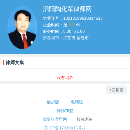
泗阳陶化军律师网
执业证号：
13213199610914516
31
执业时间：第
年
服务时间：
8:00--21:00
所在城市：
江苏省 宿迁市
律师文集
没有记录
↑回顶部
触屏版
电脑版
律师加盟
我要打官司网
版权所有
苏ICP备17019015号-2